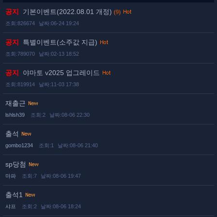
공지
기본이벤트(2022.08.01 개정)
(9)
조회:826674
날짜:06-24 19:24
공지
특별이벤트(소주값 지급)
조회:789070
날짜:02-13 18:52
공지
야마토 v2025 업그레이드
조회:819914
날짜:11-03 17:38
재출근
lshlsh39
조회:2
날짜:08-06 22:30
출석
gombo1234
조회:1
날짜:08-06 21:40
sp당첨
마파
조회:7
날짜:08-06 19:47
출석1
샤프
조회:2
날짜:08-06 18:24