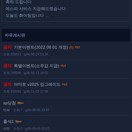
축하 드립니다
에스피 서비스 지급해드렸습니다
오늘도 화이팅입니다 ...
자유게시판
공지
기본이벤트(2022.08.01 개정)
(9)
조회:826512
날짜:06-24 19:24
공지
특별이벤트(소주값 지급)
조회:788945
날짜:02-13 18:52
공지
야마토 v2025 업그레이드
조회:819762
날짜:11-03 17:38
sp당첨
마파
조회:7
날짜:08-06 19:47
출석1
샤프
조회:2
날짜:08-06 18:24