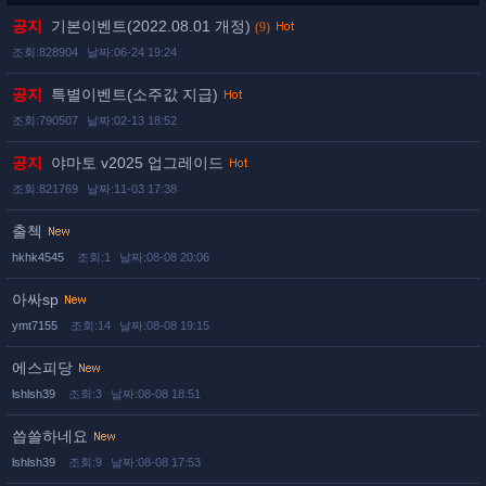
공지
기본이벤트(2022.08.01 개정)
(9)
조회:828904
날짜:06-24 19:24
공지
특별이벤트(소주값 지급)
조회:790507
날짜:02-13 18:52
공지
야마토 v2025 업그레이드
조회:821769
날짜:11-03 17:38
출첵
hkhk4545
조회:1
날짜:08-08 20:06
아싸sp
ymt7155
조회:14
날짜:08-08 19:15
에스피당
lshlsh39
조회:3
날짜:08-08 18:51
씁쓸하네요
lshlsh39
조회:9
날짜:08-08 17:53