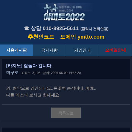
☎ 상담 010-8925-5611
(클릭시 전화연결)
추천인코드
도메인
ymtto.com
자유게시판
공지사항
게임안내
모바일안내
[카지노] 잘놀다 갑니다.
마구로
조회수: 3,103
날짜: 2026-06-09 14:43:20
와..최악으로 겜안되내요..돈몇백 순삭이내..에효..
다들 에스피 보시고 힘내세요..
목록으로